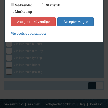
Nødvendig
Statistik
Marketing
Geografi
Accepter nødvendige
Accepter valgte
Vis cookie oplysninger
Generelt
Vis kun med billeder
Vis kun med filmklip
Vis kun med lydklip
Vis kun med kilder
Vis kun med geo-tag
om arkiv.dk
|
arkiver
|
rettigheder og brug
|
faq
|
kontakt