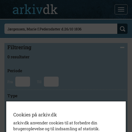
Filtrering
0 resultater
Periode
Fra
Til
Type
Cookies på arkiv.dk
Arkiv
arkiv.dk anvender cookies til at forbedre din
brugeroplevelse og til indsamling af statistik.
×
Lokalarkivet Alsønderup -Tjæreby