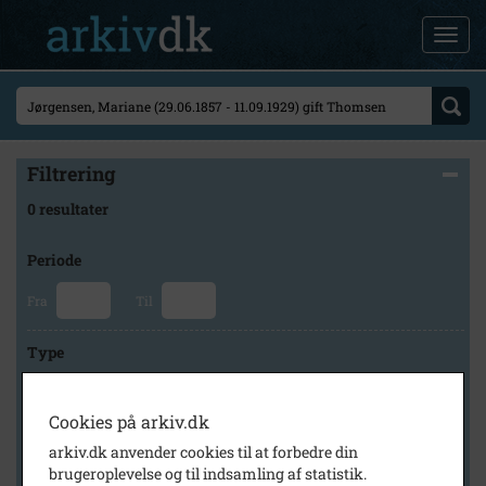
Filtrering
0 resultater
Periode
Fra
Til
Type
Cookies på arkiv.dk
Arkiv
arkiv.dk anvender cookies til at forbedre din
brugeroplevelse og til indsamling af statistik.
×
Historisk Arkiv Dragør