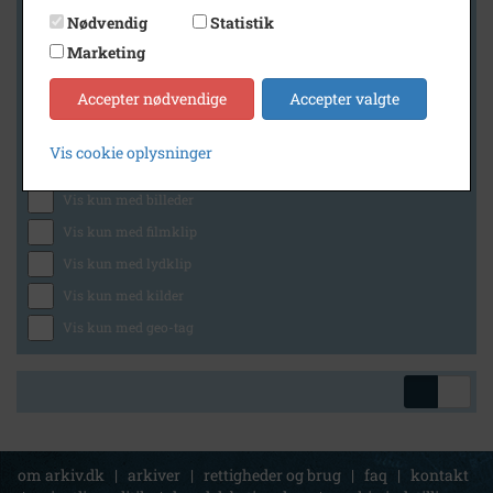
Nødvendig
Statistik
Marketing
Geografi
Accepter nødvendige
Accepter valgte
Vis cookie oplysninger
Generelt
Vis kun med billeder
Vis kun med filmklip
Vis kun med lydklip
Vis kun med kilder
Vis kun med geo-tag
om arkiv.dk
|
arkiver
|
rettigheder og brug
|
faq
|
kontakt