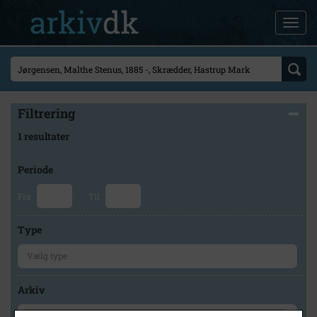
Filtrering
1 resultater
Periode
Fra
Til
Type
Arkiv
×
Præstø Lokalhistoriske Arkiv