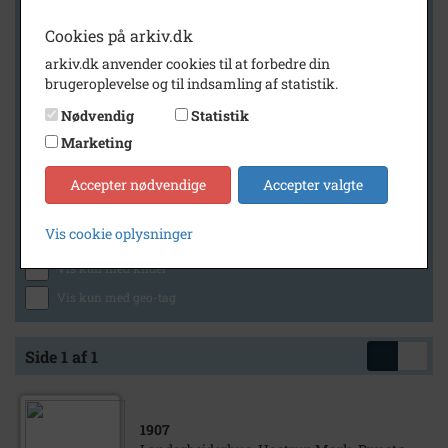
Cookies på arkiv.dk
arkiv.dk anvender cookies til at forbedre din
Geografi
brugeroplevelse og til indsamling af statistik.
Nødvendig
Statistik
Marketing
Generelt
Vis kun med billeder
Accepter nødvendige
Accepter valgte
Vis kun med filmklip
Vis cookie oplysninger
Vis kun med lydklip
Vis kun med kilder
Vis kun med geo-tag
Side 1 af 1
1907