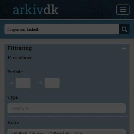
Filtrering
19 resultater
Periode
Fra
Til
Type
Arkiv
×
Holbæk-Arkiverne / Tølløse Lokalarkiv