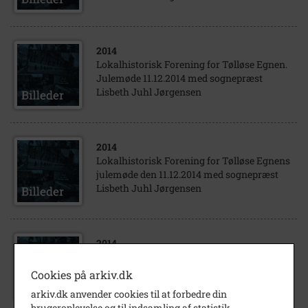
2014
Lokalhistorisk Forening for Tølløse Egnen.
Julemøde 11.12.2014 med sognepræst
Lisbeth Juhl Jørgensen
2014
Lokalhistorisk Forening for Tølløse Egnens
julemøde den 11.12.2014 med sognepræst
Lisbeth Juhl Jørgensen
2014
Lokalhistorisk Forening for Tølløse Egnen.
Julemøde 11.12.2014 med sognepræst
Cookies på arkiv.dk
Lisbeth Juhl Jørgensen
arkiv.dk anvender cookies til at forbedre din
brugeroplevelse og til indsamling af statistik.