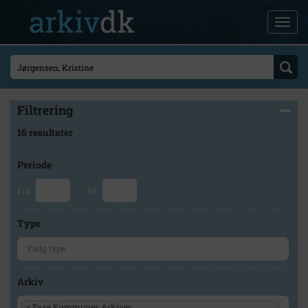
Filtrering
16 resultater
Periode
Fra
Til
Type
Arkiv
×
Faxe Kommunes Arkiver