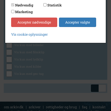
Nødvendig
Statistik
Marketing
Geografi
Accepter nødvendige
Accepter valgte
Vis cookie oplysninger
Generelt
Vis kun med billeder
Vis kun med filmklip
Vis kun med lydklip
Vis kun med kilder
Vis kun med geo-tag
om arkiv.dk
|
arkiver
|
rettigheder og brug
|
faq
|
kontakt