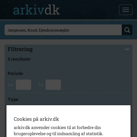
Filtrering
0 resultater
Periode
Fra
Til
Type
Cookies på arkiv.dk
Arkiv
arkiv.dk anvender cookies til at forbedre din
brugeroplevelse og til indsamling af statistik.
×
Stevns Lokalhistoriske Arkiv