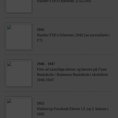
Haslev FDFs Orkester, 11.02.1951
1942
Haslev FDFs Orkester, 1942 (se navneliste i
F7)
1946
- 1947
Foto af samtlige elever og lærere på Faxe
Realskole / Bojesens Realskole i skoleåret
1946-1947
1952
Nielstrup Forskole Elever i 2. og 3. klasse i
1952