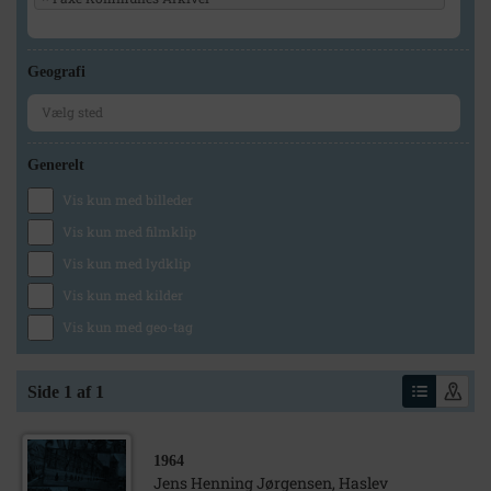
Geografi
Generelt
Vis kun med billeder
Vis kun med filmklip
Vis kun med lydklip
Vis kun med kilder
Vis kun med geo-tag
Side 1 af 1
1964
Jens Henning Jørgensen, Haslev