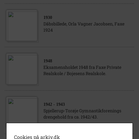
1930
Dåbsbillede, Orla Vagner Jacobsen, Faxe
1924
1948
Eksamensholdet 1948 fra Faxe Private
Realskole / Bojesens Realskole.
1942
- 1943
Spjellerup-Torøje Gymnastikforenings
drengehold fra ca. 1942/43.
Cookies på arkiv.dk