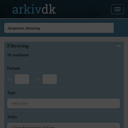
Filtrering
26 resultater
Periode
Fra
Til
Type
Arkiv
Faxe Kommunes Arkiver
×