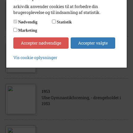
arkiv.dk anvender cookies til at forbedre din
1973
brugeroplevelse og til indsamling af statistik.
Møde i Haslev Menighedsråd, 1973
Nødvendig
Statistik
Marketing
Accepter nødvendige
Accepter valgte
1968
- 1969
Klassebillede, Hylleholt Skole, Faxe
Vis cookie oplysninger
Ladeplads. 1. real 1968-69
1953
Ulse Gymnastikforening, - drengeholdet i
1953