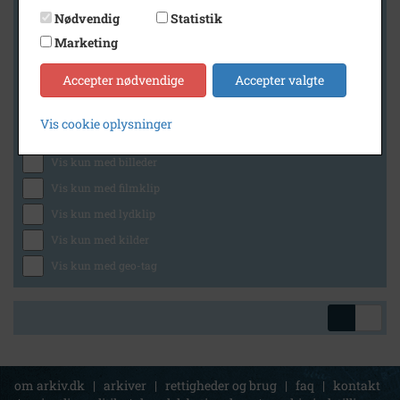
Nødvendig
Statistik
Marketing
Geografi
Accepter nødvendige
Accepter valgte
Vis cookie oplysninger
Generelt
Vis kun med billeder
Vis kun med filmklip
Vis kun med lydklip
Vis kun med kilder
Vis kun med geo-tag
om arkiv.dk
|
arkiver
|
rettigheder og brug
|
faq
|
kontakt