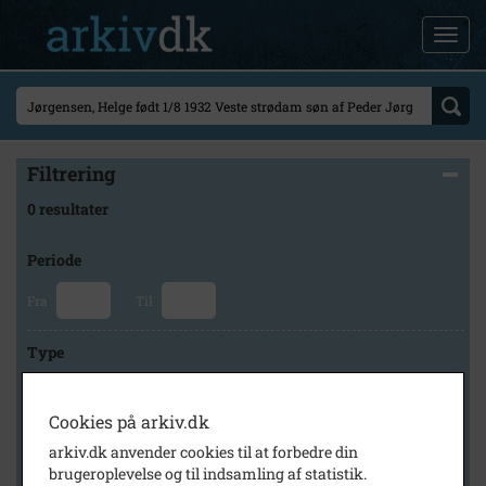
Filtrering
0 resultater
Periode
Fra
Til
Type
Cookies på arkiv.dk
Arkiv
arkiv.dk anvender cookies til at forbedre din
brugeroplevelse og til indsamling af statistik.
×
Lokalarkivet Alsønderup -Tjæreby