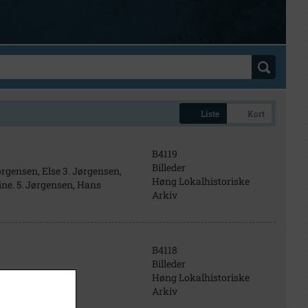
Liste
Kort
B4119
Billeder
ørgensen, Else 3. Jørgensen,
Høng Lokalhistoriske
ine. 5. Jørgensen, Hans
Arkiv
B4118
Billeder
Høng Lokalhistoriske
Arkiv