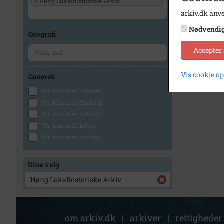
×
Høng Lokalhistoriske Arkiv
arkiv.dk anve
1
Nødvendi
Geografi
Accepter
Vis cookie o
Generelt
Vis kun med billeder
Vis kun med filmklip
Vis kun med lydklip
Vis kun med kilder
Vis kun med geo-tag
Dine valg
Høng Lokalhistoriske Arkiv
om arkiv.dk
|
arkiver
|
rettigheder