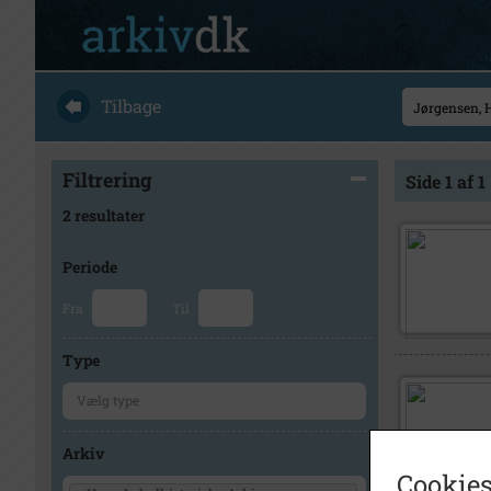
Tilbage
Filtrering
Side 1 af 1
2 resultater
Periode
Fra
Til
Type
Arkiv
Cookies