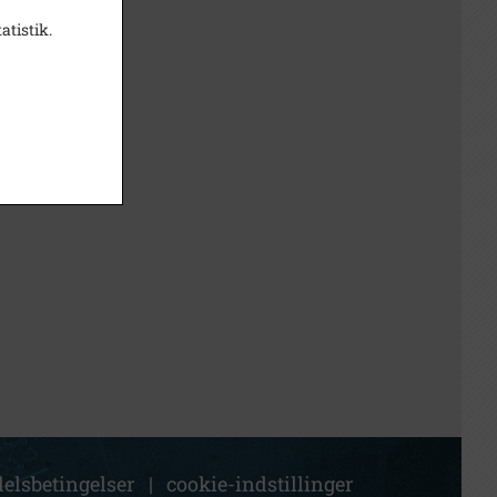
atistik.
elsbetingelser
|
cookie-indstillinger