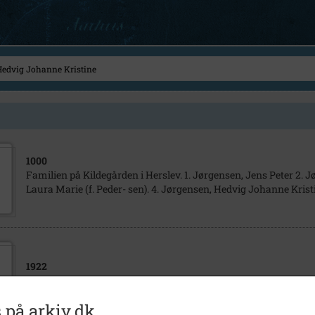
1000
Familien på Kildegården i Herslev. 1. Jørgensen, Jens Peter 2. J
Laura Marie (f. Peder- sen). 4. Jørgensen, Hedvig Johanne Krist
1922
Foto af familien på"Kildegården" Kildegårdsvej 1, Herslev
 på arkiv.dk