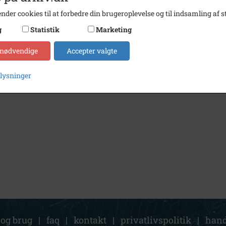
nder cookies til at forbedre din brugeroplevelse og til indsamling af st
g
Statistik
Marketing
 nødvendige
Accepter valgte
plysninger
 og brug
|
faq
|
kontakt
|
privatlivspolitik
|
hand