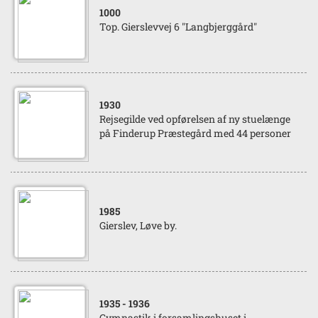
1000
Top. Gierslevvej 6 "Langbjerggård"
1930
Rejsegilde ved opførelsen af ny stuelænge
på Finderup Præstegård med 44 personer
1985
Gierslev, Løve by.
1935
- 1936
Gymnastik i forsamlingshuset i