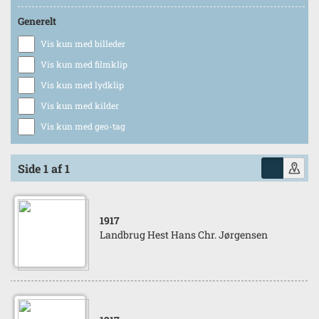
Generelt
Vis kun med billeder
Vis kun med filmklip
Vis kun med lydklip
Vis kun med kilder
Vis kun med geo-tag
Side 1 af 1
1917
Landbrug Hest Hans Chr. Jørgensen