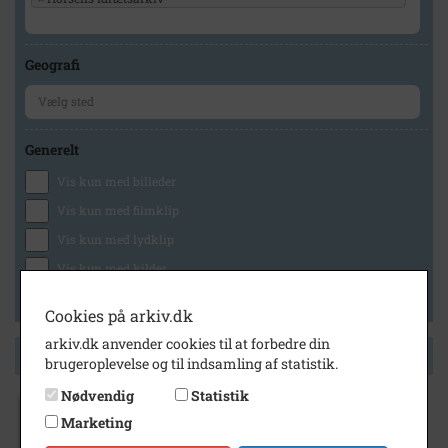
Geografi
Generelt
Vis kun med billeder
Vis kun med filmklip
Vis kun med lydklip
Vis kun med kilder
Vis kun med geo-tag
Cookies på arkiv.dk
arkiv.dk anvender cookies til at forbedre din
Side 1 af 1
brugeroplevelse og til indsamling af statistik.
Nødvendig
Statistik
1925
- 1928
Marketing
HFS atletik. 1925-1928. Atleter fra HFS