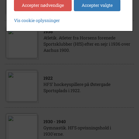
atletikafdeling på Østergade Sportsplads.
Accepter nødvendige
Accepter valgte
Vis cookie oplysninger
1936
Atletik. Atleter fra Horsens forenede
Sportsklubber (HfS) efter en sejr i 1936 over
Aarhus 1900.
1922
HFS’ hockeyspillere på Østergade
Sportsplads i 1922.
1930
- 1940
Gymnastik. HFS opvisningshold i
1930'erne.