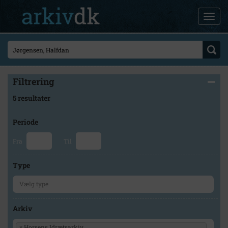
Filtrering
5 resultater
Periode
Fra
Til
Type
Arkiv
×
Horsens Idrætsarkiv