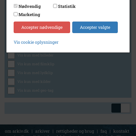
Nødvendig
Statistik
Marketing
Geografi
Accepter nødvendige
Accepter valgte
Vis cookie oplysninger
Generelt
Vis kun med billeder
Vis kun med filmklip
Vis kun med lydklip
Vis kun med kilder
Vis kun med geo-tag
om arkiv.dk
|
arkiver
|
rettigheder og brug
|
faq
|
kontakt