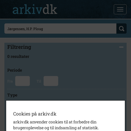
Filtrering
0 resultater
Periode
Fra
Til
Type
Cookies på arkiv.dk
Arkiv
arkiv.dk anvender cookies til at forbedre din
brugeroplevelse og til indsamling af statistik.
×
Herlev Kommunes Lokalarkiv