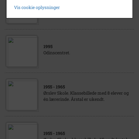
Ørslev Skole, klassebillede. Kender ikke
Vis cookie oplysninger
klassetrin og årstal.
1995
Odinscentret.
1955
- 1965
Ørslev Skole. Klassebillede med 8 elever og
én lærerinde. Årstal er ukendt.
1955
- 1965