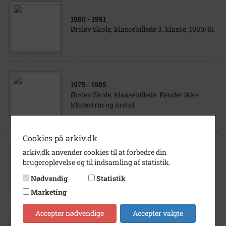
1980
- 1981
Ørslev Skole, klassebillede 3. klasse, 1980/81
1975
- 1985
Ørslev Skole, klassebillede. Kender ikke
klassetrin og årstal.
Cookies på arkiv.dk
arkiv.dk anvender cookies til at forbedre din
1988
brugeroplevelse og til indsamling af statistik.
Ørslev Skole. Klassebillede 1. klasse
november 1988.
Nødvendig
Statistik
Marketing
Accepter nødvendige
Accepter valgte
1975
- 1985