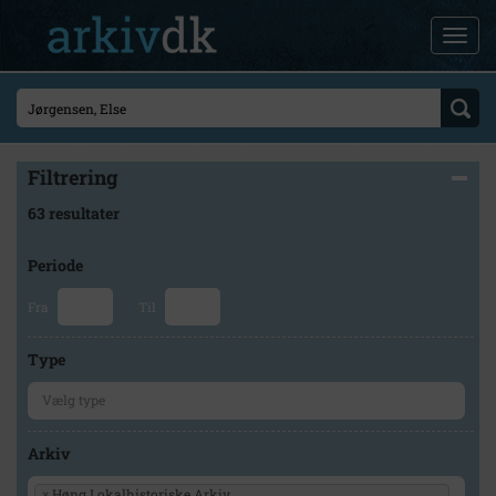
Filtrering
63 resultater
Periode
Fra
Til
Type
Arkiv
×
Høng Lokalhistoriske Arkiv