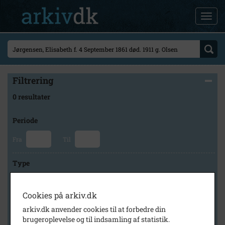
Filtrering
0 resultater
Periode
Fra
Til
Type
Cookies på arkiv.dk
Arkiv
arkiv.dk anvender cookies til at forbedre din
brugeroplevelse og til indsamling af statistik.
×
Lokalarkivet Alsønderup -Tjæreby