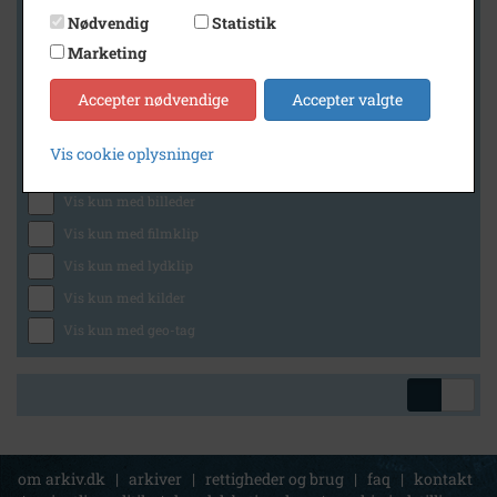
Nødvendig
Statistik
Marketing
Geografi
Accepter nødvendige
Accepter valgte
Vis cookie oplysninger
Generelt
Vis kun med billeder
Vis kun med filmklip
Vis kun med lydklip
Vis kun med kilder
Vis kun med geo-tag
om arkiv.dk
|
arkiver
|
rettigheder og brug
|
faq
|
kontakt