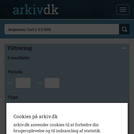
Filtrering
0 resultater
Periode
Fra
Til
Type
Cookies på arkiv.dk
Arkiv
arkiv.dk anvender cookies til at forbedre din
brugeroplevelse og til indsamling af statistik.
×
Slagelse Stads- og Lokalarkiv