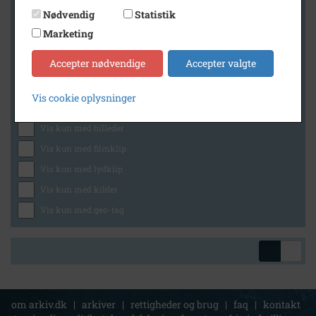
Nødvendig
Statistik
Marketing
Geografi
Accepter nødvendige
Accepter valgte
Vis cookie oplysninger
Generelt
Vis kun med billeder
Vis kun med filmklip
Vis kun med lydklip
Vis kun med kilder
Vis kun med geo-tag
om arkiv.dk
|
arkiver
|
rettigheder og brug
|
faq
|
kontakt