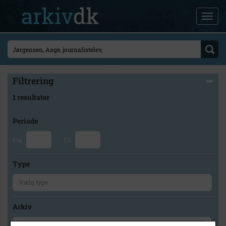
Filtrering
1 resultater
Periode
Fra
Til
Type
Arkiv
×
Lokalarkivet Alsønderup -Tjæreby