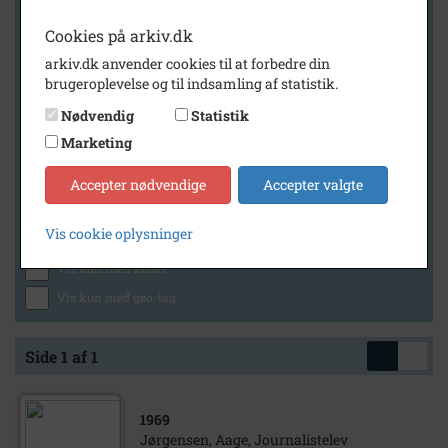
Cookies på arkiv.dk
arkiv.dk anvender cookies til at forbedre din
Geografi
brugeroplevelse og til indsamling af statistik.
Nødvendig
Statistik
Marketing
Generelt
Vis kun med billeder
Accepter nødvendige
Accepter valgte
Vis kun med filmklip
Vis cookie oplysninger
Vis kun med lydklip
Vis kun med kilder
Vis kun med geo-tag
Side 1 af 1
1969
Jørgensen, Aage, Journalistelev