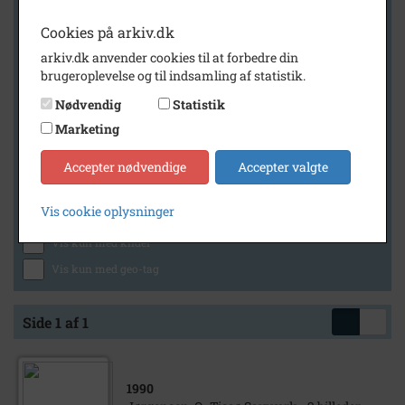
Cookies på arkiv.dk
arkiv.dk anvender cookies til at forbedre din
Geografi
brugeroplevelse og til indsamling af statistik.
Nødvendig
Statistik
Marketing
Generelt
Vis kun med billeder
Accepter nødvendige
Accepter valgte
Vis kun med filmklip
Vis cookie oplysninger
Vis kun med lydklip
Vis kun med kilder
Vis kun med geo-tag
Side 1 af 1
1990