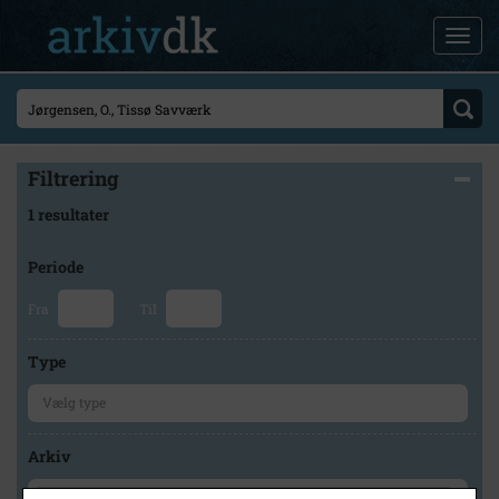
Filtrering
1 resultater
Periode
Fra
Til
Type
Arkiv
×
Hvidebæk Lokalhistorisk Arkiv