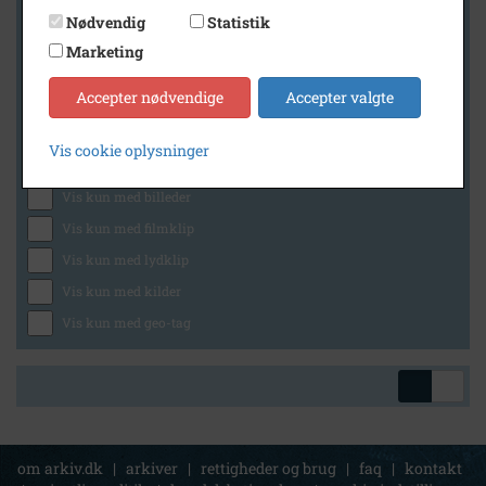
Nødvendig
Statistik
Marketing
Geografi
Accepter nødvendige
Accepter valgte
Vis cookie oplysninger
Generelt
Vis kun med billeder
Vis kun med filmklip
Vis kun med lydklip
Vis kun med kilder
Vis kun med geo-tag
om arkiv.dk
|
arkiver
|
rettigheder og brug
|
faq
|
kontakt