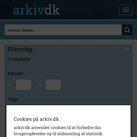
Filtrering
0 resultater
Periode
Fra
Til
Type
Cookies på arkiv.dk
Arkiv
arkiv.dk anvender cookies til at forbedre din
brugeroplevelse og til indsamling af statistik.
×
Faxe Kommunes Arkiver