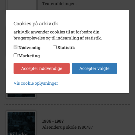
Teaterafdelingen.
Cookies på arkiv.dk
arkiv.dk anvender cookies til at forbedre din
1981
- 1982
brugeroplevelse og til indsamling af statistik.
Alsønderup skole 1981/82
Nødvendig
Statistik
Marketing
Accepter nødvendige
Accepter valgte
1979
- 1980
Vis cookie oplysninger
Alsønderup skole 1979/1980
1986
- 1987
Alsønderup skole 1986/87