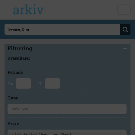
Filtrering
8 resultater
Periode
Fra
Til
Type
Arkiv
×
Lokalarkivet Alsønderup -Tjæreby