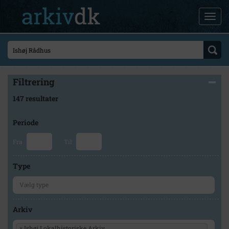
Filtrering
147 resultater
Periode
Fra
Til
Type
Arkiv
×
Ishøj Lokalhistoriske Arkiv