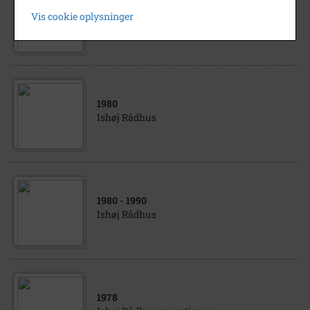
1978
Vis cookie oplysninger
Ishøj Rådhus
1980
Ishøj Rådhus
1980
- 1990
Ishøj Rådhus
1978