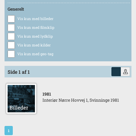
Generelt
Vis kun med billeder
Vis kun med filmklip
Vis kun med lydklip
Vis kun med kilder
Vis kun med geo-tag
Side 1 af 1
1981
Interiør Nørre Hovvej 1, Svinninge 1981
1