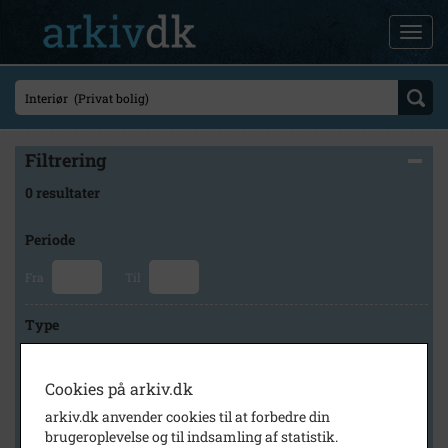
Filtrering
0 resultater
Periode
Fra
Til
Type
Cookies på arkiv.dk
Arkiv
arkiv.dk anvender cookies til at forbedre din
brugeroplevelse og til indsamling af statistik.
×
Herlev Kommunes Lokalarkiv