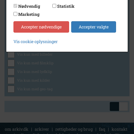
Nødvendig
Statistik
Marketing
Geografi
Accepter nødvendige
Accepter valgte
Vis cookie oplysninger
Generelt
Vis kun med billeder
Vis kun med filmklip
Vis kun med lydklip
Vis kun med kilder
Vis kun med geo-tag
om arkiv.dk
|
arkiver
|
rettigheder og brug
|
faq
|
kontakt