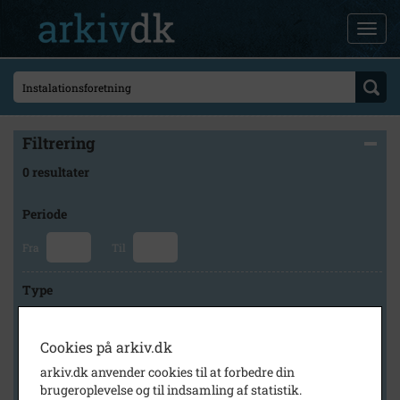
Filtrering
0 resultater
Periode
Fra
Til
Type
Cookies på arkiv.dk
Arkiv
arkiv.dk anvender cookies til at forbedre din
brugeroplevelse og til indsamling af statistik.
×
Lokalarkivet Alsønderup -Tjæreby