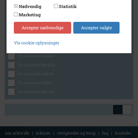
Nødvendig
Statistik
Marketing
Geografi
Accepter nødvendige
Accepter valgte
Vis cookie oplysninger
Generelt
Vis kun med billeder
Vis kun med filmklip
Vis kun med lydklip
Vis kun med kilder
Vis kun med geo-tag
om arkiv.dk
|
arkiver
|
rettigheder og brug
|
faq
|
kontakt