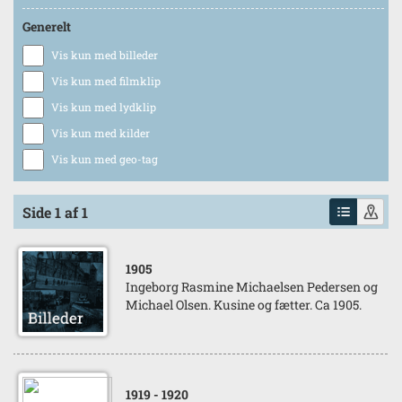
Generelt
Vis kun med billeder
Vis kun med filmklip
Vis kun med lydklip
Vis kun med kilder
Vis kun med geo-tag
Side 1 af 1
1905
Ingeborg Rasmine Michaelsen Pedersen og
Michael Olsen. Kusine og fætter. Ca 1905.
1919
- 1920