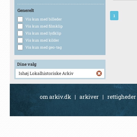
Generelt
1
Vis kun med billeder
Vis kun med filmklip
Vis kun med lydklip
Vis kun med kilder
Vis kun med geo-tag
Dine valg
Ishøj Lokalhistoriske Arkiv
om arkiv.dk
|
arkiver
|
rettigheder