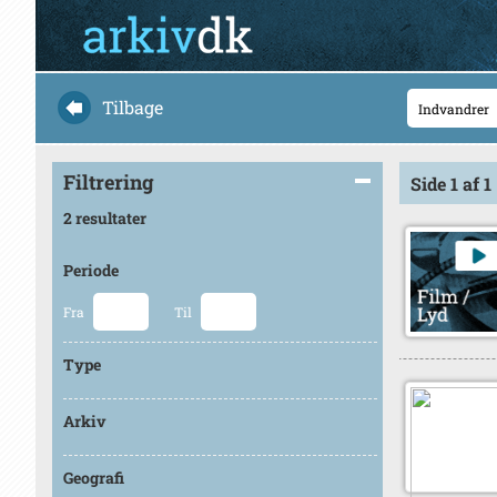
Tilbage
Filtrering
Side 1 af 1
2 resultater
Periode
Fra
Til
Type
Arkiv
Geografi