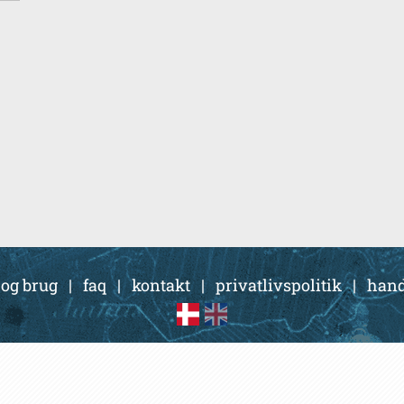
 og brug
|
faq
|
kontakt
|
privatlivspolitik
|
hand