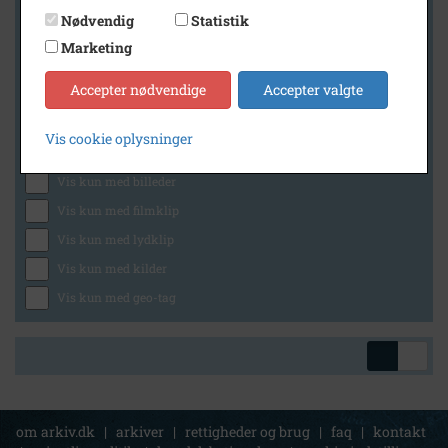
Nødvendig
Statistik
Marketing
Geografi
Accepter nødvendige
Accepter valgte
Vis cookie oplysninger
Generelt
Vis kun med billeder
Vis kun med filmklip
Vis kun med lydklip
Vis kun med kilder
Vis kun med geo-tag
om arkiv.dk
|
arkiver
|
rettigheder og brug
|
faq
|
kontakt