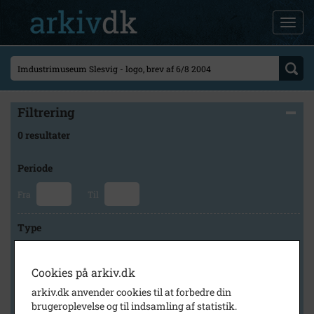
Filtrering
0 resultater
Periode
Fra
Til
Type
Cookies på arkiv.dk
Arkiv
arkiv.dk anvender cookies til at forbedre din
brugeroplevelse og til indsamling af statistik.
×
Brødrene Grams historiske arkiv og museum