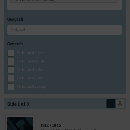
Geografi
Generelt
Vis kun med billeder
Vis kun med filmklip
Vis kun med lydklip
Vis kun med kilder
Vis kun med geo-tag
Side 1 af 3
1912
- 1946