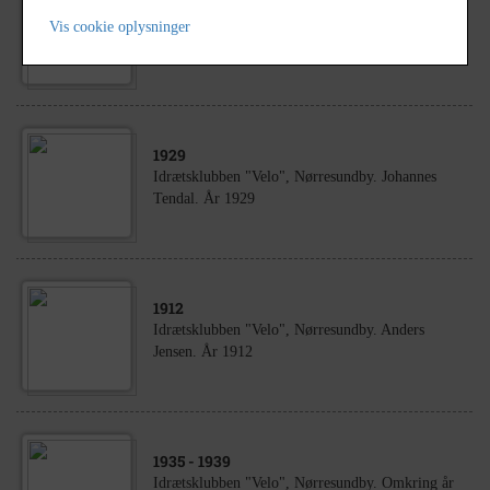
1925
Idrætsklubben "Velo", Nørresundby. Fodbold.
Vis cookie oplysninger
Aalborg Stadion. År 1925.
1929
Idrætsklubben "Velo", Nørresundby. Johannes
Tendal. År 1929
1912
Idrætsklubben "Velo", Nørresundby. Anders
Jensen. År 1912
1935
- 1939
Idrætsklubben "Velo", Nørresundby. Omkring år