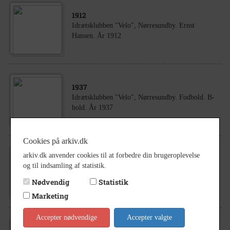
1912
Idrætsklubben "Velo", Nørresundby. Ernst
Hansen. År 1912
1937
Idrætsklubben "Velo", Nørresundby. Fodbold. B-
hold. År 1937
Cookies på arkiv.dk
arkiv.dk anvender cookies til at forbedre din brugeroplevelse
1920
og til indsamling af statistik.
Idrætsklubben "Velo", Nørresundby. Fodbold.
Peter Godiksen. År 1920.
Nødvendig
Statistik
Marketing
Accepter nødvendige
Accepter valgte