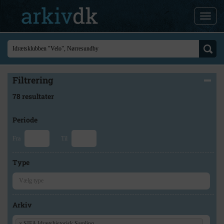
Filtrering
78 resultater
Periode
Fra
Til
Type
Arkiv
×
SIFA Idrætshistorisk Samling