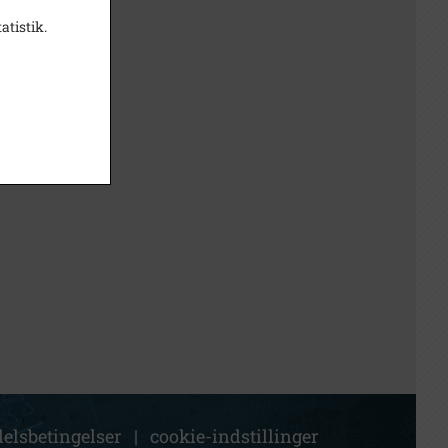
atistik.
elsbetingelser
|
cookie-indstillinger