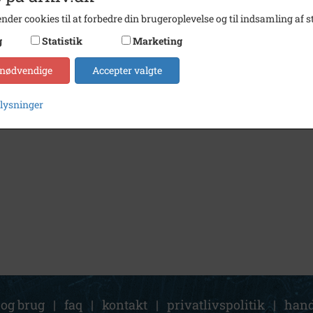
nder cookies til at forbedre din brugeroplevelse og til indsamling af st
g
Statistik
Marketing
 nødvendige
Accepter valgte
plysninger
 og brug
|
faq
|
kontakt
|
privatlivspolitik
|
hand