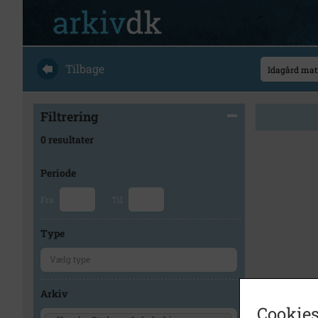
Tilbage
Filtrering
0 resultater
Periode
Fra
Til
Type
Arkiv
Cookies