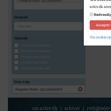
×
Slagelse Stads- og Lokalarkiv
arkiv.dk anve
Nødvendi
Geografi
Accepter
Vis cookie o
Generelt
Vis kun med billeder
Vis kun med filmklip
Vis kun med lydklip
Vis kun med kilder
Vis kun med geo-tag
Dine valg
Slagelse Stads- og Lokalarkiv
om arkiv.dk
|
arkiver
|
rettigheder