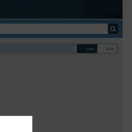
Liste
Kort