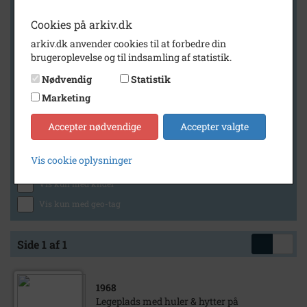
Cookies på arkiv.dk
arkiv.dk anvender cookies til at forbedre din
Geografi
brugeroplevelse og til indsamling af statistik.
Nødvendig
Statistik
Marketing
Generelt
Vis kun med billeder
Accepter nødvendige
Accepter valgte
Vis kun med filmklip
Vis cookie oplysninger
Vis kun med lydklip
Vis kun med kilder
Vis kun med geo-tag
Side 1 af 1
1968
Legeplads med huler & hytter på