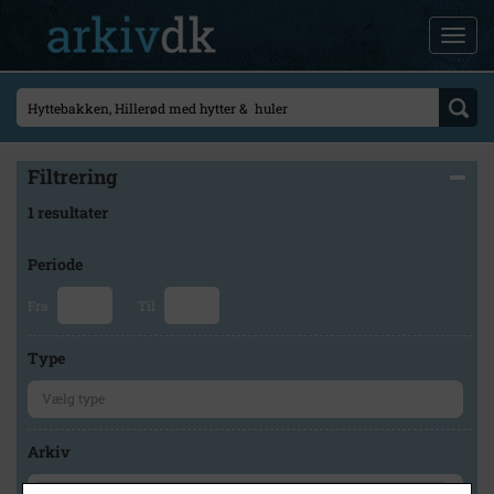
Filtrering
1 resultater
Periode
Fra
Til
Type
Arkiv
×
Lokalarkivet Alsønderup -Tjæreby