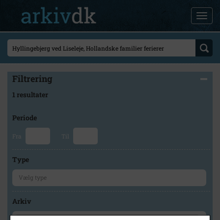
Filtrering
1 resultater
Periode
Fra
Til
Type
Arkiv
×
Lokalarkivet Alsønderup -Tjæreby