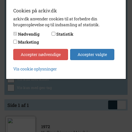
Cookies på arkiv.dk
arkiv.dk anvender cookies til at forbedre din
Geografi
brugeroplevelse og til indsamling af statistik.
Nødvendig
Statistik
Marketing
Generelt
Vis kun med billeder
Accepter nødvendige
Accepter valgte
Vis kun med filmklip
Vis cookie oplysninger
Vis kun med lydklip
Vis kun med kilder
Vis kun med geo-tag
Side 1 af 1
1972