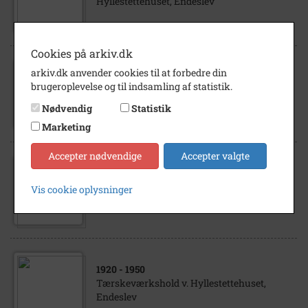
Hyllestettehuset, Endeslev
Cookies på arkiv.dk
arkiv.dk anvender cookies til at forbedre din
1819
- 1890
brugeroplevelse og til indsamling af statistik.
Rokkedrejer Hans Olsen, Hyllestettehuset,
Endeslev
Nødvendig
Statistik
Marketing
Accepter nødvendige
Accepter valgte
1925
- 1940
Vis cookie oplysninger
Hyllestettehuset, Endeslev
1920
- 1950
Tærskeværkshold v. Hyllestettehuset,
Endeslev