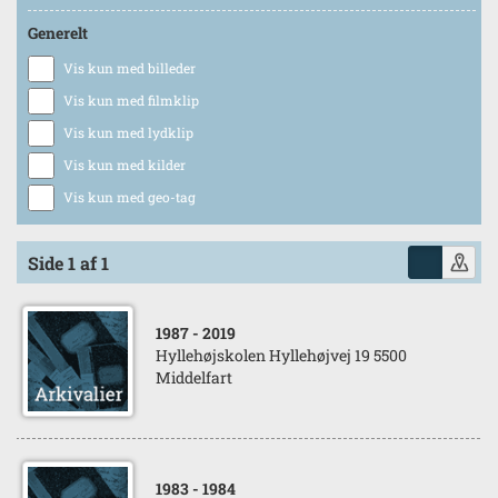
Generelt
Vis kun med billeder
Vis kun med filmklip
Vis kun med lydklip
Vis kun med kilder
Vis kun med geo-tag
Side 1 af 1
1987
- 2019
Hyllehøjskolen Hyllehøjvej 19 5500
Middelfart
1983
- 1984