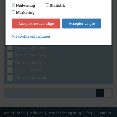
Nødvendig
Statistik
Marketing
Geografi
Accepter nødvendige
Accepter valgte
Vis cookie oplysninger
Generelt
Vis kun med billeder
Vis kun med filmklip
Vis kun med lydklip
Vis kun med kilder
Vis kun med geo-tag
om arkiv.dk
|
arkiver
|
rettigheder og brug
|
faq
|
kontakt