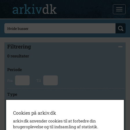
Filtrering
0 resultater
Periode
Fra
Til
Type
Cookies på arkiv.dk
Arkiv
arkiv.dk anvender cookies til at forbedre din
brugeroplevelse og til indsamling af statistik.
×
Holbæk-Arkiverne / Tølløse Lokalarkiv