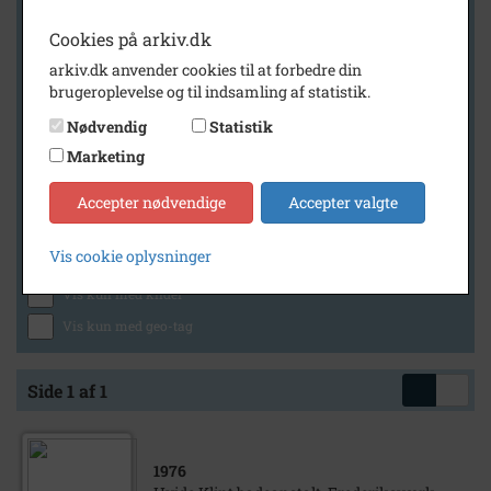
Cookies på arkiv.dk
arkiv.dk anvender cookies til at forbedre din
Geografi
brugeroplevelse og til indsamling af statistik.
Nødvendig
Statistik
Marketing
Generelt
Vis kun med billeder
Accepter nødvendige
Accepter valgte
Vis kun med filmklip
Vis cookie oplysninger
Vis kun med lydklip
Vis kun med kilder
Vis kun med geo-tag
Side 1 af 1
1976