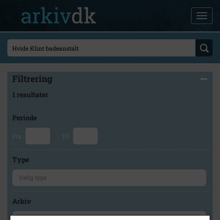
Filtrering
1 resultater
Periode
Fra
Til
Type
Arkiv
×
Lokalarkivet Alsønderup -Tjæreby