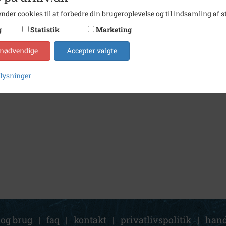
nder cookies til at forbedre din brugeroplevelse og til indsamling af st
g
Statistik
Marketing
 nødvendige
Accepter valgte
plysninger
 og brug
|
faq
|
kontakt
|
privatlivspolitik
|
hand