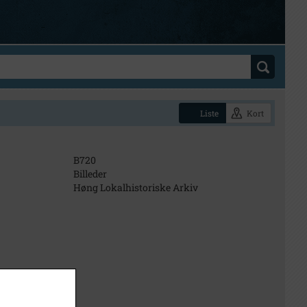
Liste
Kort
B720
Billeder
Høng Lokalhistoriske Arkiv