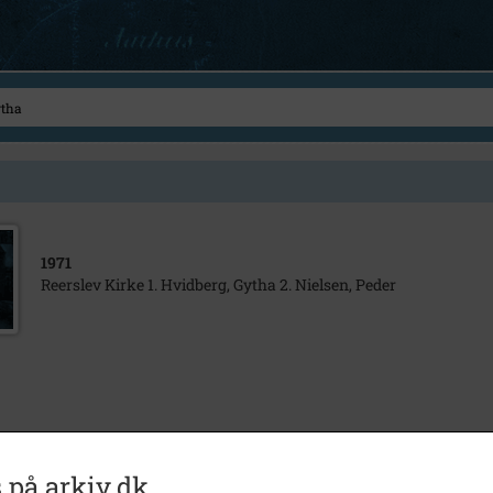
1971
Reerslev Kirke 1. Hvidberg, Gytha 2. Nielsen, Peder
 på arkiv.dk