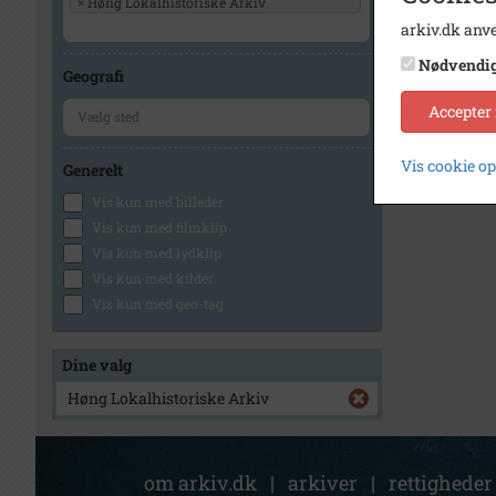
×
Høng Lokalhistoriske Arkiv
arkiv.dk anve
Nødvendi
Geografi
Accepter
Vis cookie o
Generelt
Vis kun med billeder
Vis kun med filmklip
Vis kun med lydklip
Vis kun med kilder
Vis kun med geo-tag
Dine valg
Høng Lokalhistoriske Arkiv
om arkiv.dk
|
arkiver
|
rettigheder