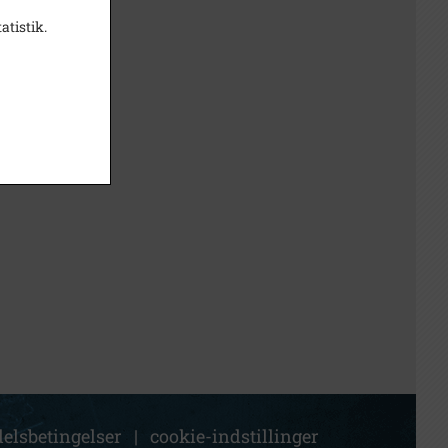
atistik.
elsbetingelser
|
cookie-indstillinger