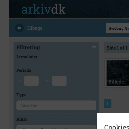
Tilbage
Filtrering
Side 1 af 1
1 resultater
Periode
Fra
Til
Type
1
Arkiv
Cookies