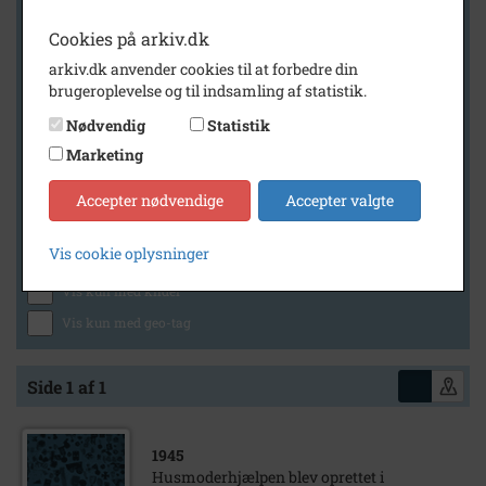
Cookies på arkiv.dk
arkiv.dk anvender cookies til at forbedre din
Geografi
brugeroplevelse og til indsamling af statistik.
Nødvendig
Statistik
Marketing
Generelt
Vis kun med billeder
Accepter nødvendige
Accepter valgte
Vis kun med filmklip
Vis cookie oplysninger
Vis kun med lydklip
Vis kun med kilder
Vis kun med geo-tag
Side 1 af 1
1945
Husmoderhjælpen blev oprettet i