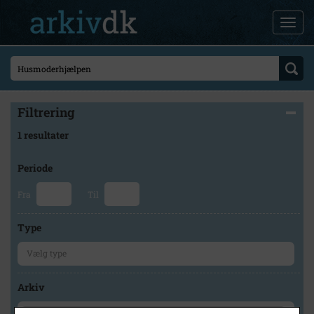
Filtrering
1 resultater
Periode
Fra
Til
Type
Arkiv
×
Vordingborg Lokalhistoriske Arkiv