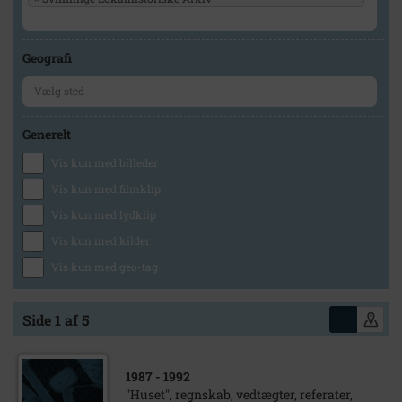
Geografi
Generelt
Vis kun med billeder
Vis kun med filmklip
Vis kun med lydklip
Vis kun med kilder
Vis kun med geo-tag
Side 1 af 5
1987
- 1992
"Huset", regnskab, vedtægter, referater,