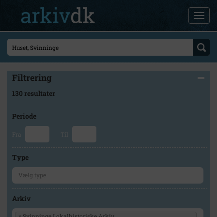
Filtrering
130 resultater
Periode
Fra
Til
Type
Arkiv
×
Svinninge Lokalhistoriske Arkiv