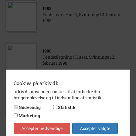
1988
Fastelavn i Huset, Svinninge 12. februar
1988
1988
Tøndeslagning i Huset, Svinninge 12.
februar 1998
Cookies på arkiv.dk
arkiv.dk anvender cookies til at forbedre din
1985
- 1990
brugeroplevelse og til indsamling af statistik.
Børn leger ved Huset, Svinninge omkring
1988
Nødvendig
Statistik
Marketing
Accepter nødvendige
Accepter valgte
1988