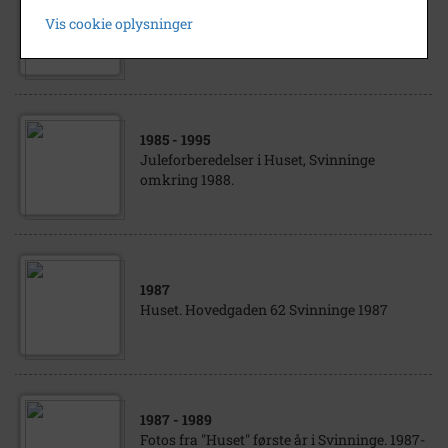
Markedsdag i Huset, Svinninge 22. oktober
Vis cookie oplysninger
1988
1985
- 1995
Juleforberedelser i Huset, Svinninge
omkring 1988.
1987
Huset. Hovedgaden 62 Svinninge 1987
1987
- 1989
Fotos fra "Huset" første år i Svinninge. 1987-