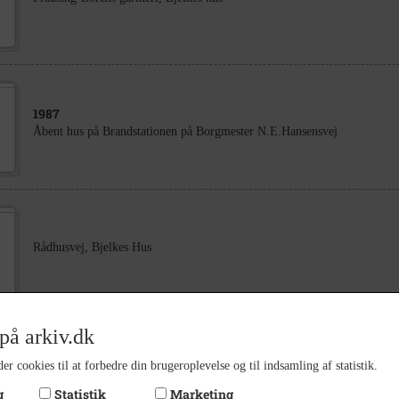
1987
Åbent hus på Brandstationen på Borgmester N.E.Hansensvej
Rådhusvej, Bjelkes Hus
på arkiv.dk
er cookies til at forbedre din brugeroplevelse og til indsamling af statistik.
Uglerup Vejmandens hus
g
Statistik
Marketing