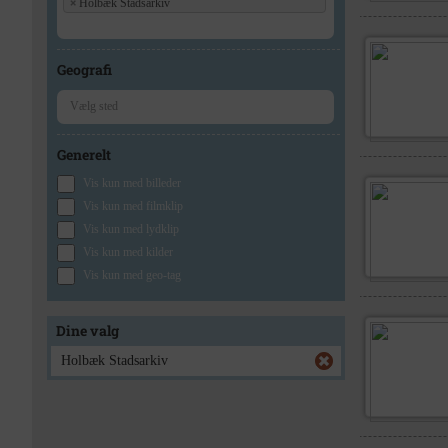
×
Holbæk Stadsarkiv
Geografi
Generelt
Vis kun med billeder
Vis kun med filmklip
Vis kun med lydklip
Vis kun med kilder
Vis kun med geo-tag
Dine valg
Holbæk Stadsarkiv