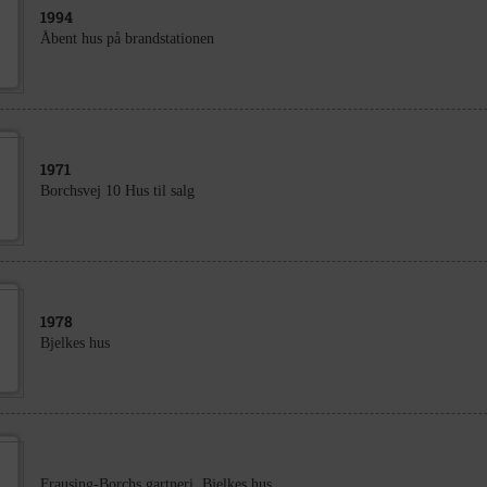
1994
Åbent hus på brandstationen
1971
Borchsvej 10 Hus til salg
1978
Bjelkes hus
Frausing-Borchs gartneri, Bjelkes hus