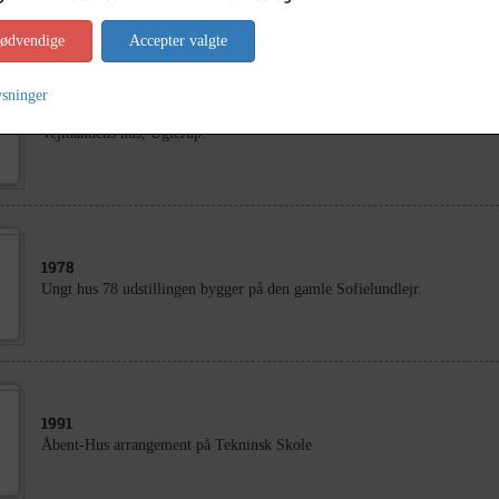
nødvendige
Accepter valgte
ysninger
1900
Vejmandens hus, Uglerup.
1978
Ungt hus 78 udstillingen bygger på den gamle Sofielundlejr.
1991
Åbent-Hus arrangement på Tekninsk Skole