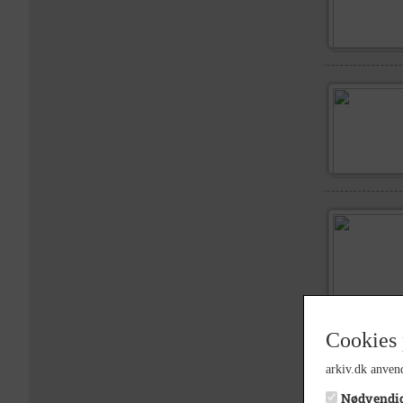
Cookies 
arkiv.dk anvend
Nødvendi