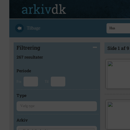
Tilbage
Filtrering
Side 1 af 9
267 resultater
Periode
Fra
Til
Type
Arkiv