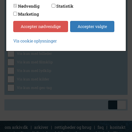
Nødvendig
Statistik
Marketing
Geografi
Accepter nødvendige
Accepter valgte
Vis cookie oplysninger
Generelt
Vis kun med billeder
Vis kun med filmklip
Vis kun med lydklip
Vis kun med kilder
Vis kun med geo-tag
om arkiv.dk
|
arkiver
|
rettigheder og brug
|
faq
|
kontakt