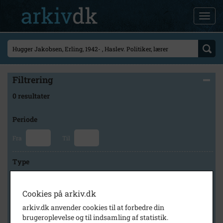
Filtrering
0 resultater
Periode
Fra
Til
Type
Cookies på arkiv.dk
Arkiv
arkiv.dk anvender cookies til at forbedre din
brugeroplevelse og til indsamling af statistik.
×
Faxe Kommunes Arkiver