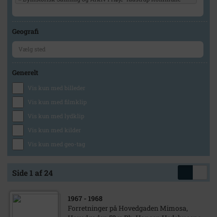
Geografi
Generelt
Vis kun med billeder
Vis kun med filmklip
Vis kun med lydklip
Vis kun med kilder
Vis kun med geo-tag
Side 1 af 24
1967
- 1968
Forretninger på Hovedgaden Mimosa,