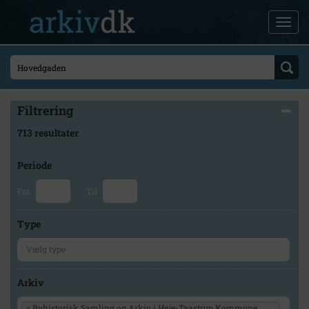
Filtrering
713 resultater
Periode
Fra
Til
Type
Arkiv
×
Byhistorisk Samling og Arkiv i Høje-Taastrup Kommune