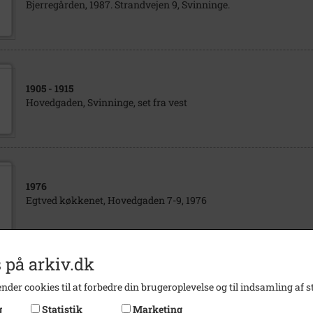
Bjerregården, 1987. Strandvejen 9, Svinninge.
1905
- 1915
Hovedgaden, Svinninge, set fra vest
1976
Egtved køkkenet, Hovedgaden 7-9, 1976
 på arkiv.dk
1945
- 1955
nder cookies til at forbedre din brugeroplevelse og til indsamling af st
Hovedgaden 7-9, ca. 1950. Nr. 7 er tømmerhandel, Svinninge.
g
Statistik
Marketing