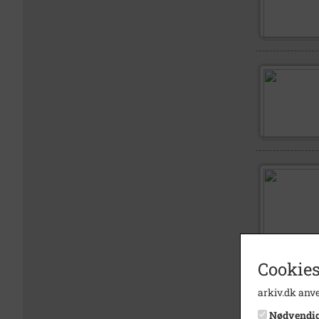
Cookies
arkiv.dk anve
Nødvendi