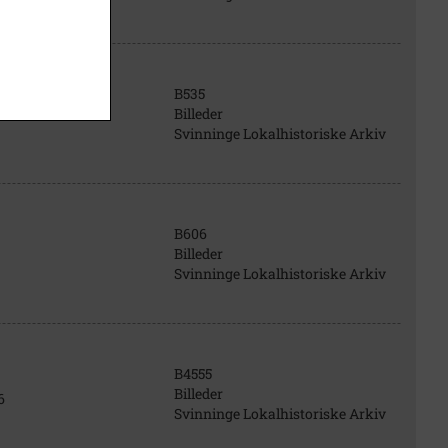
B535
Billeder
Svinninge Lokalhistoriske Arkiv
B606
Billeder
Svinninge Lokalhistoriske Arkiv
B4555
Billeder
6
Svinninge Lokalhistoriske Arkiv