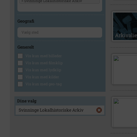
×
Svinninge Lokalhistoriske Arkiv
Geografi
Generelt
Vis kun med billeder
Vis kun med filmklip
Vis kun med lydklip
Vis kun med kilder
Vis kun med geo-tag
Dine valg
Svinninge Lokalhistoriske Arkiv