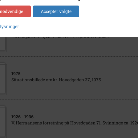
 nødvendige
Accepter valgte
plysninger
1945
- 1955
Hovedgaden 7-9, ca. 1950. Nr. 7 er tømmerhandel.
1975
Situationsbillede omkr. Hovedgaden 37, 1975
1926
- 1936
V. Hermansens forretning på Hovedgaden 71, Svinninge ca. 192