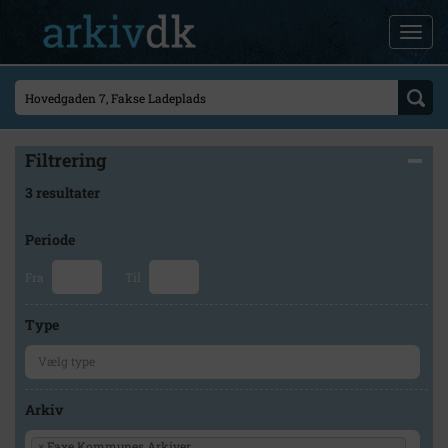
Filtrering
3 resultater
Periode
Fra
Til
Type
Arkiv
×
Faxe Kommunes Arkiver