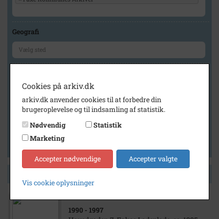
Geografi
Generelt
Cookies på arkiv.dk
Vis kun med billeder
arkiv.dk anvender cookies til at forbedre din
Vis kun med filmklip
brugeroplevelse og til indsamling af statistik.
Vis kun med lydklip
Nødvendig
Statistik
Vis kun med kilder
Marketing
Vis kun med geo-tag
Accepter nødvendige
Accepter valgte
Side 1 af 1
Vis cookie oplysninger
1990
- 1997