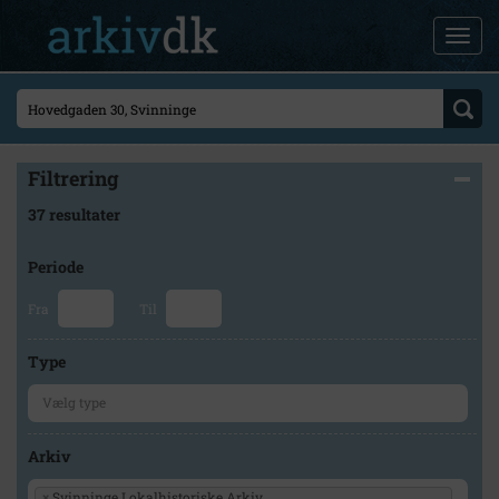
Filtrering
37 resultater
Periode
Fra
Til
Type
Arkiv
×
Svinninge Lokalhistoriske Arkiv