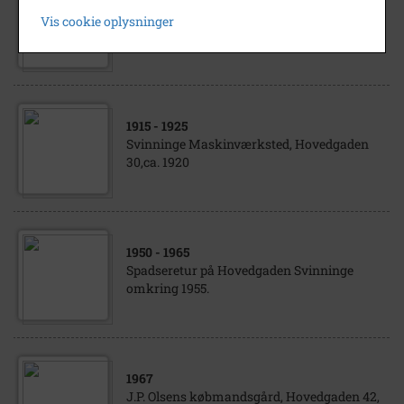
Luftfoto af Svinninge Midtby med N.V.E og
Vis cookie oplysninger
smedeværkstedet Hovedgaden 30. Ca 1960
1915
- 1925
Svinninge Maskinværksted, Hovedgaden
30,ca. 1920
1950
- 1965
Spadseretur på Hovedgaden Svinninge
omkring 1955.
1967
J.P. Olsens købmandsgård, Hovedgaden 42,