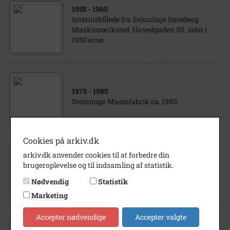
1955
- 1960
Interiurbillede fra Svinninge Smedeog
Maskinværksted, Hovedgaden 30, sidst i
1950´erne
1975
- 1985
Svinninge Masinfabrik ca. 1980.
Cookies på arkiv.dk
arkiv.dk anvender cookies til at forbedre din
1979
brugeroplevelse og til indsamling af statistik.
Maskinsmed Christensen, Hovedgaden 30,
1979
Nødvendig
Statistik
Marketing
Accepter nødvendige
Accepter valgte
1960
- 1967