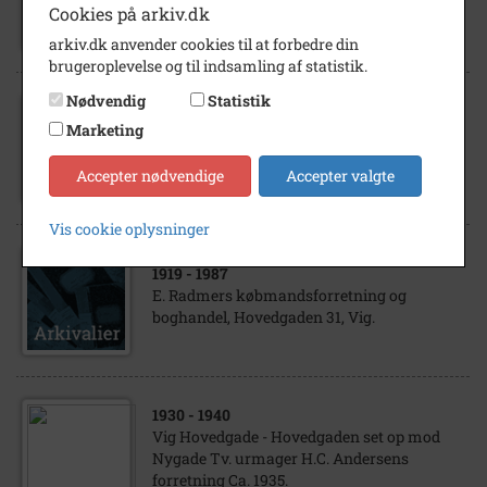
Cookies på arkiv.dk
ca. 1910
arkiv.dk anvender cookies til at forbedre din
brugeroplevelse og til indsamling af statistik.
Nødvendig
Statistik
1981
Marketing
Grevinge. Hjørnet af Hovedgaden og
Skolebakken
Accepter nødvendige
Accepter valgte
Vis cookie oplysninger
1919
- 1987
E. Radmers købmandsforretning og
boghandel, Hovedgaden 31, Vig.
1930
- 1940
Vig Hovedgade - Hovedgaden set op mod
Nygade Tv. urmager H.C. Andersens
forretning Ca. 1935.