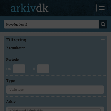
Filtrering
7 resultater
Periode
Fra
Til
Type
Arkiv
×
Odsherred Lokalarkiv