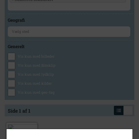
Geografi
Generelt
Vis kun med billeder
Vis kun med filmklip
Vis kun med lydklip
Vis kun med kilder
Vis kun med geo-tag
Side 1 af 1
1910
- 1916
Grevinge. Hovedgaden set fra kirketårnet -