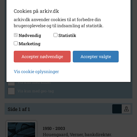
Cookies på arkiv.dk
arkiv.dk anvender cookies til at forbedre din
Geografi
brugeroplevelse og til indsamling af statistik.
Nødvendig
Statistik
Marketing
Generelt
Vis kun med billeder
Accepter nødvendige
Accepter valgte
Vis kun med filmklip
Vis cookie oplysninger
Vis kun med lydklip
Vis kun med kilder
Vis kun med geo-tag
Side 1 af 1
1950
- 2003
Houengaard, Verner, bankdirektør.