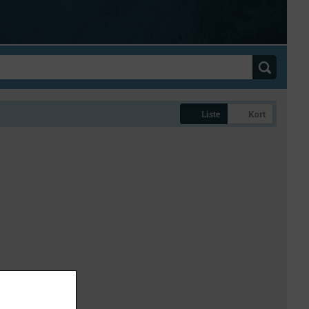
Liste
Kort