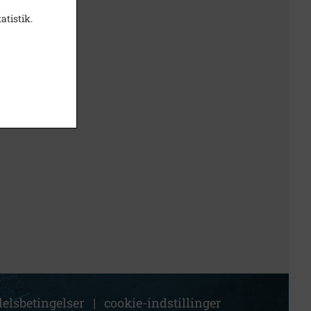
atistik.
elsbetingelser
|
cookie-indstillinger