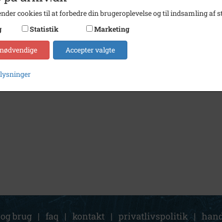
nder cookies til at forbedre din brugeroplevelse og til indsamling af st
g
Statistik
Marketing
 nødvendige
Accepter valgte
plysninger
 og brug
|
faq
|
kontakt
|
privatlivspolitik
|
hand