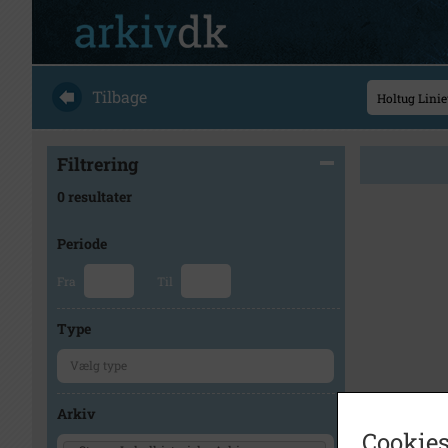
Tilbage
Filtrering
0 resultater
Periode
Fra
Til
Type
Arkiv
Cookies