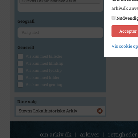
×
Stevns Lokalhistoriske Arkiv
arkiv.dk anve
Nødvendi
Geografi
Accepter
Vis cookie o
Generelt
Vis kun med billeder
Vis kun med filmklip
Vis kun med lydklip
Vis kun med kilder
Vis kun med geo-tag
Dine valg
Stevns Lokalhistoriske Arkiv
om arkiv.dk
|
arkiver
|
rettigheder