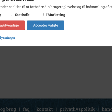
nder cookies til at forbedre din brugeroplevelse og til indsamling af st
g
Statistik
Marketing
 nødvendige
Accepter valgte
plysninger
 og brug
|
faq
|
kontakt
|
privatlivspolitik
|
hand