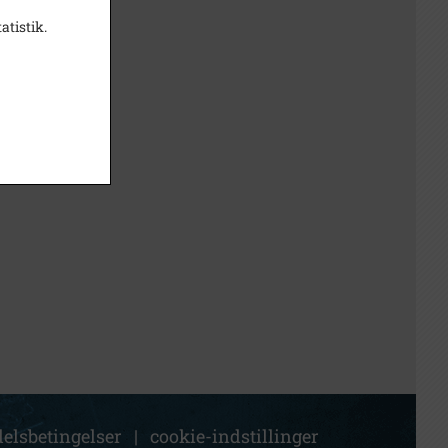
atistik.
elsbetingelser
|
cookie-indstillinger