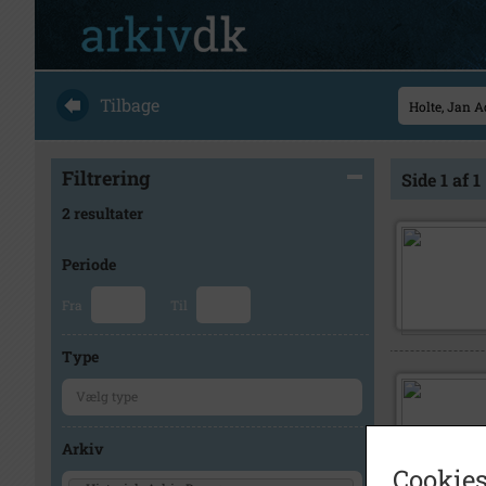
Tilbage
Filtrering
Side 1 af 1
2 resultater
Periode
Fra
Til
Type
Arkiv
Cookies