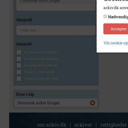
×
Historisk Arkiv Dragør
arkiv.dk anve
1
Nødvendi
Geografi
Accepter
Vis cookie o
Generelt
Vis kun med billeder
Vis kun med filmklip
Vis kun med lydklip
Vis kun med kilder
Vis kun med geo-tag
Dine valg
Historisk Arkiv Dragør
om arkiv.dk
|
arkiver
|
rettigheder