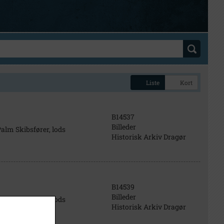
Liste
Kort
B14537
Billeder
alm Skibsfører, lods
Historisk Arkiv Dragør
B14539
Billeder
alm Skibsfører, lods
Historisk Arkiv Dragør