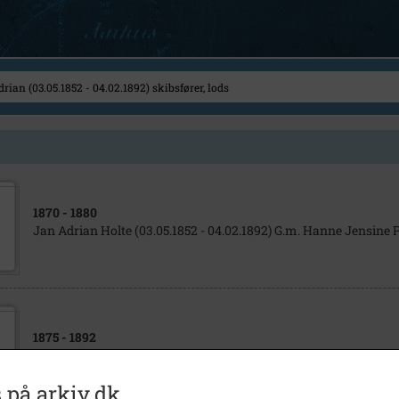
1870
- 1880
Jan Adrian Holte (03.05.1852 - 04.02.1892) G.m. Hanne Jensine P
1875
- 1892
Jan Adrian Holte (03.05.1852 - 04.02.1892) G.m. Hanne Jensine P
 på arkiv.dk