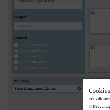
×
Faxe Kommunes Arkiver
Geografi
Generelt
Vis kun med billeder
Vis kun med filmklip
Vis kun med lydklip
Vis kun med kilder
Vis kun med geo-tag
Dine valg
Faxe Kommunes Arkiver
Cookies
arkiv.dk anve
Nødvendi