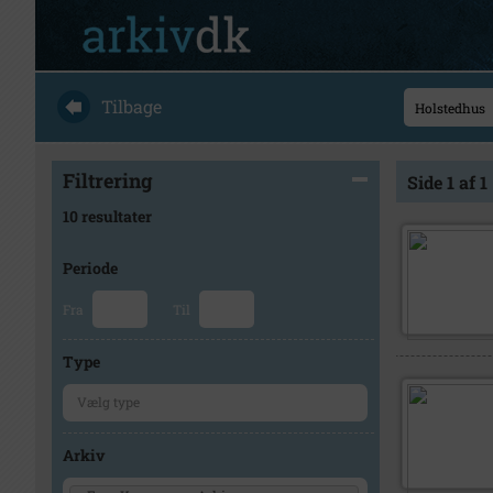
Tilbage
Filtrering
Side 1 af 1
10 resultater
Periode
Fra
Til
Type
Arkiv