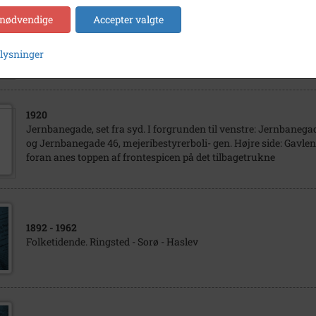
 nødvendige
Accepter valgte
1910
- 1930
Jernbanegade 53-57 og 46,48A, Haslev ca 1920
plysninger
1920
Jernbanegade, set fra syd. I forgrunden til venstre: Jernbanega
og Jernbanegade 46, mejeribestyrerboli- gen. Højre side: Gavle
foran anes toppen af frontespicen på det tilbagetrukne
1892
- 1962
Folketidende. Ringsted - Sorø - Haslev