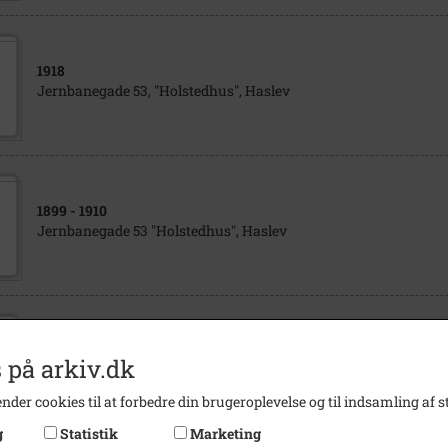
1918
Jernbanegade 53, "Holstedhus", Haslev
1899
- 1910
Jernbanegade 53 "Holstedhus", Haslev
1904
- 1917
 på arkiv.dk
Jernbanegade 53, "Holstedhus", Haslev
nder cookies til at forbedre din brugeroplevelse og til indsamling af st
g
Statistik
Marketing