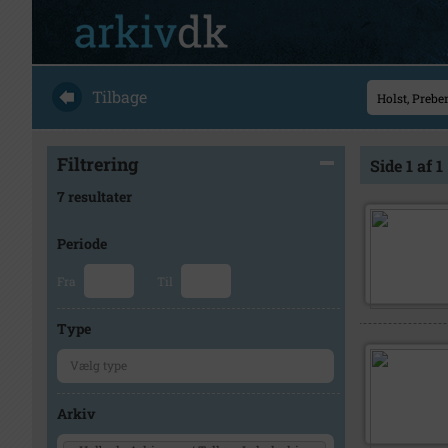
Tilbage
Filtrering
Side 1 af 1
7 resultater
Periode
Fra
Til
Type
Arkiv