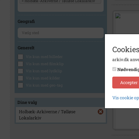
×
Holbæk-Arkiverne / Tølløse Lokalarkiv
Geografi
Cookies
Generelt
Vis kun med billeder
arkiv.dk anve
Vis kun med filmklip
Nødvendi
Vis kun med lydklip
Vis kun med kilder
Accepter
Vis kun med geo-tag
Vis cookie o
Dine valg
Holbæk-Arkiverne / Tølløse
Lokalarkiv