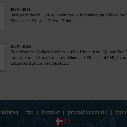
1938
- 1941
Bestyrerinde frk. Louise Høyer med 2 kostelever på Tølløse Mel
Eleverne er Knut og Preben Holst.
1930
- 1942
Kostelever fra Tølløse Mellem- og Realskole foran Tølløse Slot
kostafdeling til huse fra begyndelsen af 1930'erne til 1942, hvor 
drenge er Knut og Preben Holst.
 og brug
|
faq
|
kontakt
|
privatlivspolitik
|
hand