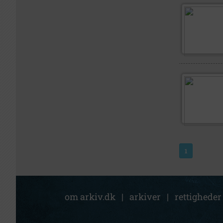
1
om arkiv.dk
|
arkiver
|
rettigheder