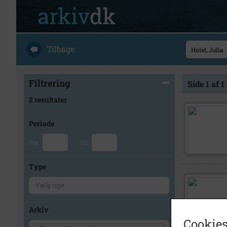
Tilbage
Filtrering
Side 1 af 1
2 resultater
Periode
Fra
Til
Type
Arkiv
Cookies