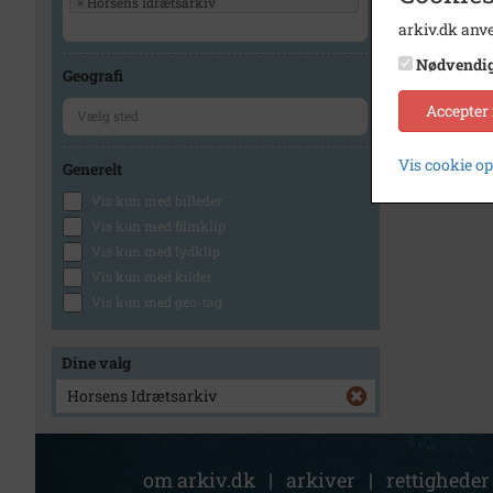
×
Horsens Idrætsarkiv
arkiv.dk anve
1
Nødvendi
Geografi
Accepter
Vis cookie o
Generelt
Vis kun med billeder
Vis kun med filmklip
Vis kun med lydklip
Vis kun med kilder
Vis kun med geo-tag
Dine valg
Horsens Idrætsarkiv
om arkiv.dk
|
arkiver
|
rettigheder