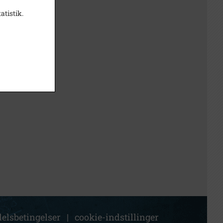
atistik.
elsbetingelser
|
cookie-indstillinger