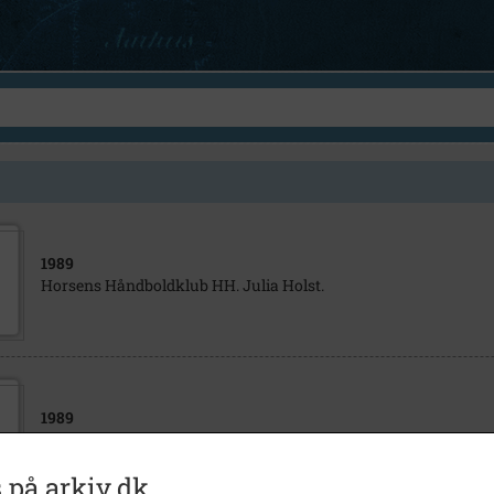
1989
Horsens Håndboldklub HH. Julia Holst.
1989
Håndbold. Horsens Håndboldklub. Anja Byrial Hansen, Julia H
 på arkiv.dk