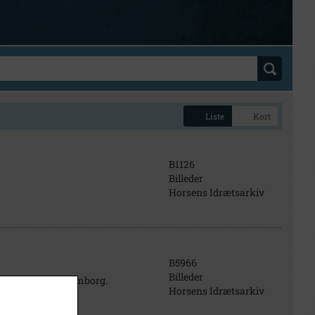
Liste
Kort
B1126
Billeder
Horsens Idrætsarkiv
B5966
Billeder
olst og Camilla Emborg.
Horsens Idrætsarkiv