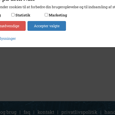
nder cookies til at forbedre din brugeroplevelse og til indsamling af st
g
Statistik
Marketing
 nødvendige
Accepter valgte
plysninger
 og brug
|
faq
|
kontakt
|
privatlivspolitik
|
hand